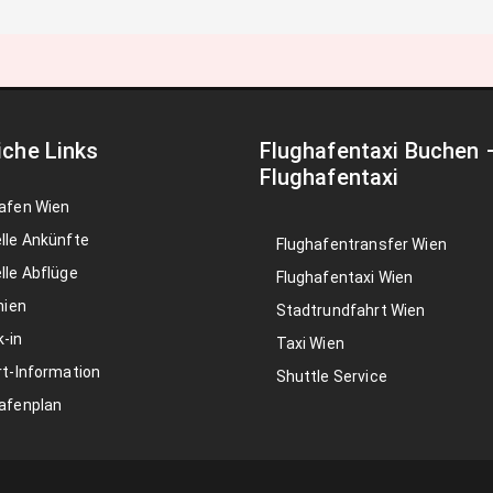
iche Links
Flughafentaxi Buchen
Flughafentaxi
afen Wien
lle Ankünfte
Flughafentransfer Wien
lle Abflüge
Flughafentaxi Wien
nien
Stadtrundfahrt Wien
-in
Taxi Wien
rt-Information
Shuttle Service
afenplan