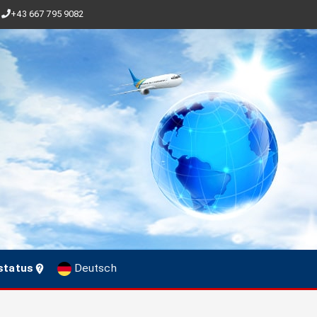
+43 667 795 9082
status
Deutsch