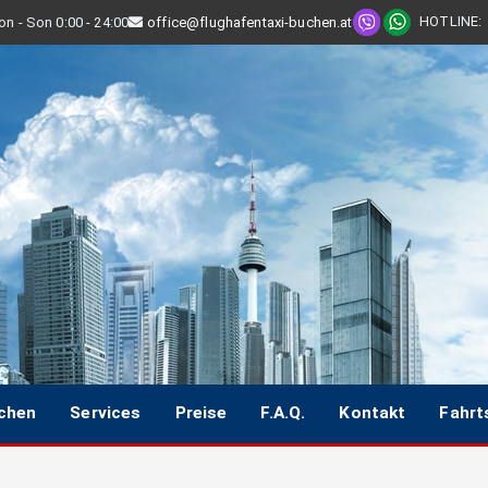
HOTLINE
:
n - Son 0:00 - 24:00
office@flughafentaxi-buchen.at
uchen
Services
Preise
F.A.Q.
Kontakt
Fahrt