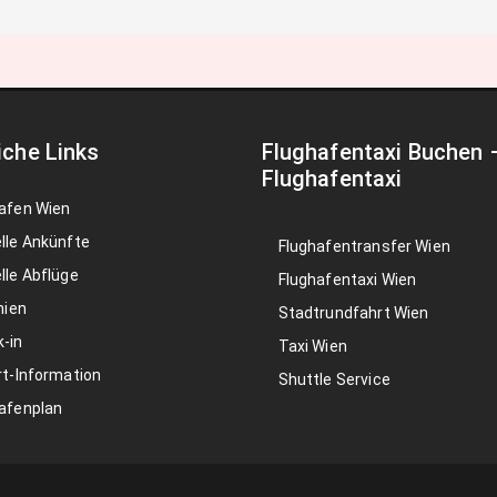
iche Links
Flughafentaxi Buchen
Flughafentaxi
afen Wien
lle Ankünfte
Flughafentransfer Wien
lle Abflüge
Flughafentaxi Wien
nien
Stadtrundfahrt Wien
-in
Taxi Wien
rt-Information
Shuttle Service
afenplan