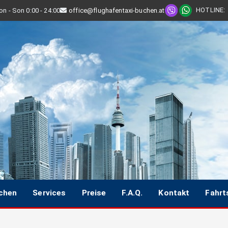
HOTLINE
:
n - Son 0:00 - 24:00
office@flughafentaxi-buchen.at
uchen
Services
Preise
F.A.Q.
Kontakt
Fahrt