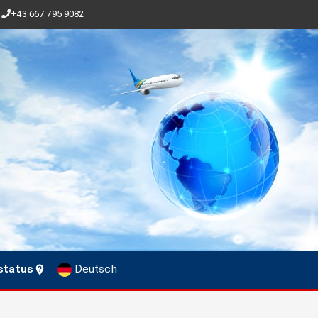
+43 667 795 9082
status
Deutsch