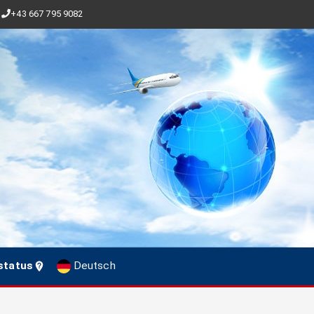
+43 667 795 9082
status
Deutsch