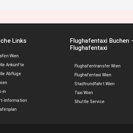
iche Links
Flughafentaxi Buchen
Flughafentaxi
afen Wien
lle Ankünfte
Flughafentransfer Wien
lle Abflüge
Flughafentaxi Wien
nien
Stadtrundfahrt Wien
-in
Taxi Wien
rt-Information
Shuttle Service
afenplan