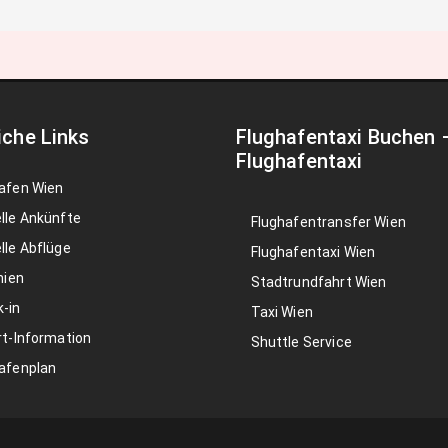
iche Links
Flughafentaxi Buchen
Flughafentaxi
afen Wien
lle Ankünfte
Flughafentransfer Wien
lle Abflüge
Flughafentaxi Wien
nien
Stadtrundfahrt Wien
-in
Taxi Wien
rt-Information
Shuttle Service
afenplan