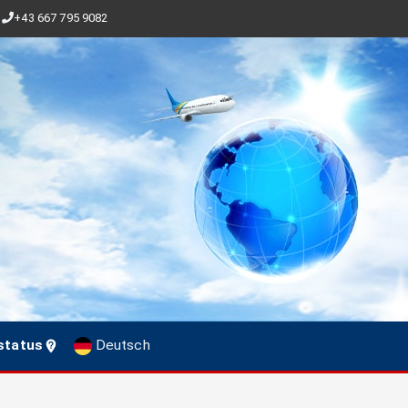
+43 667 795 9082
status
Deutsch