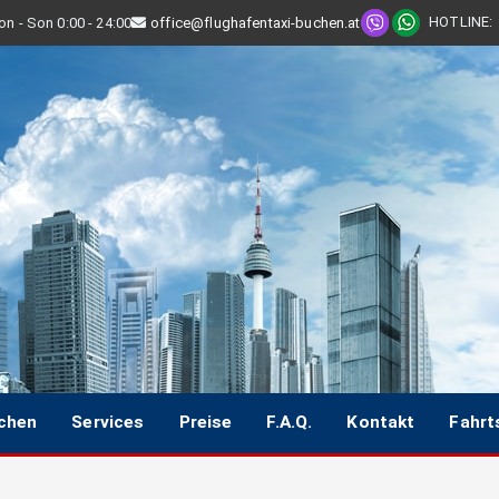
HOTLINE
:
n - Son 0:00 - 24:00
office@flughafentaxi-buchen.at
uchen
Services
Preise
F.A.Q.
Kontakt
Fahrt