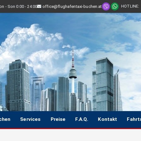
HOTLINE
:
n - Son 0:00 - 24:00
office@flughafentaxi-buchen.at
uchen
Services
Preise
F.A.Q.
Kontakt
Fahrt