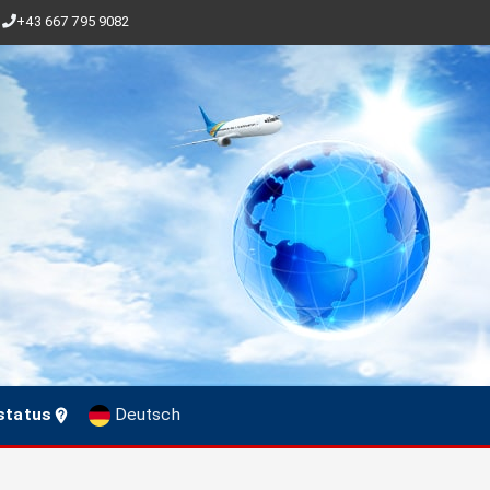
+43 667 795 9082
status
Deutsch