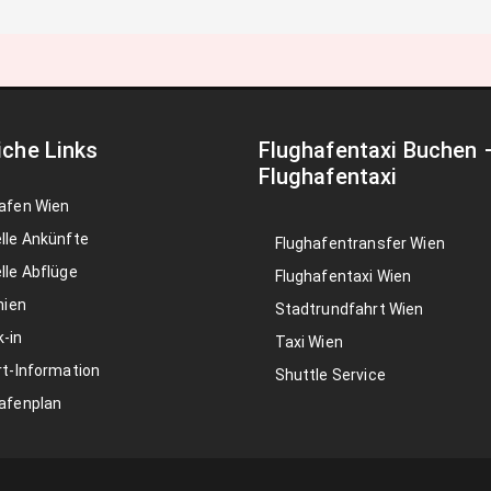
iche Links
Flughafentaxi Buchen
Flughafentaxi
afen Wien
lle Ankünfte
Flughafentransfer Wien
lle Abflüge
Flughafentaxi Wien
nien
Stadtrundfahrt Wien
-in
Taxi Wien
rt-Information
Shuttle Service
afenplan