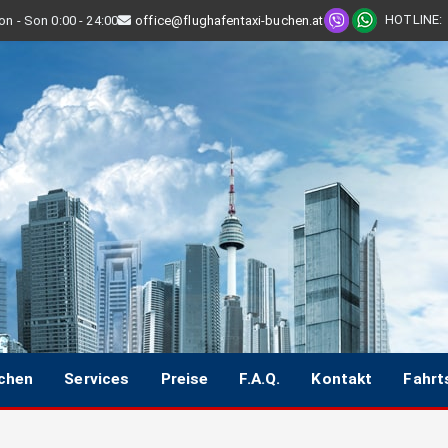
HOTLINE
:
n - Son 0:00 - 24:00
office@flughafentaxi-buchen.at
uchen
Services
Preise
F.A.Q.
Kontakt
Fahrt