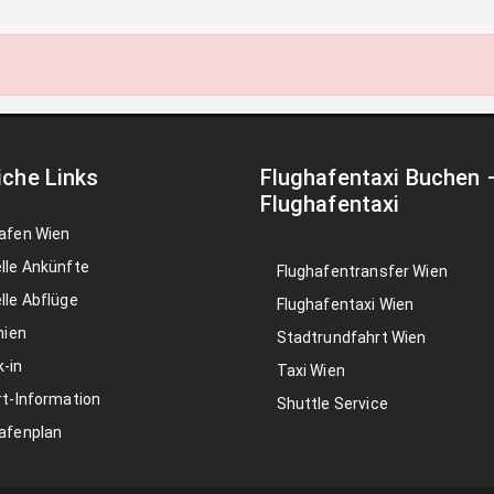
iche Links
Flughafentaxi Buchen
Flughafentaxi
afen Wien
lle Ankünfte
Flughafentransfer Wien
lle Abflüge
Flughafentaxi Wien
nien
Stadtrundfahrt Wien
-in
Taxi Wien
rt-Information
Shuttle Service
afenplan