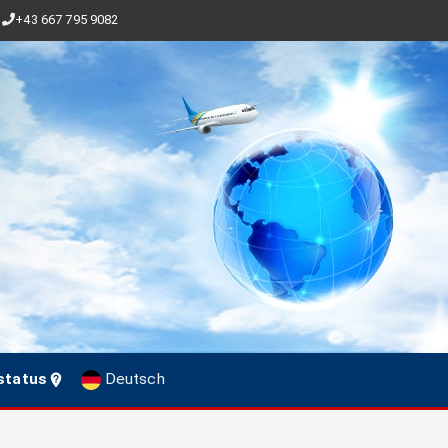
+43 667 795 9082
status
Deutsch