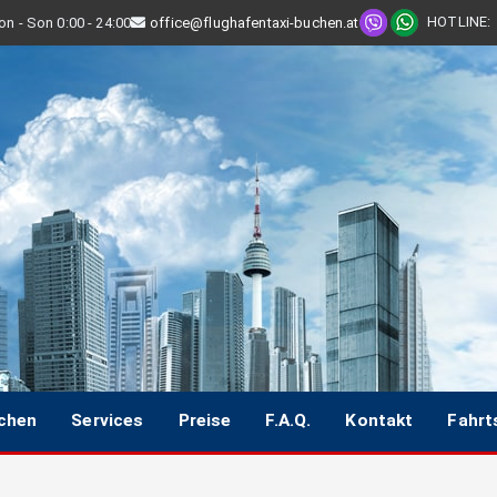
HOTLINE
:
n - Son 0:00 - 24:00
office@flughafentaxi-buchen.at
uchen
Services
Preise
F.A.Q.
Kontakt
Fahrt