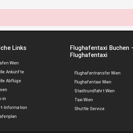
iche Links
Flughafentaxi Buchen
Flughafentaxi
afen Wien
lle Ankünfte
Flughafentransfer Wien
lle Abflüge
Flughafentaxi Wien
nien
Stadtrundfahrt Wien
-in
Taxi Wien
rt-Information
Shuttle Service
afenplan