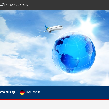
+43 667 795 9082
status
Deutsch