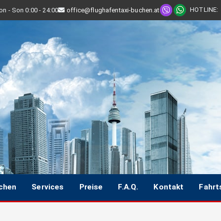
HOTLINE
:
n - Son 0:00 - 24:00
office@flughafentaxi-buchen.at
uchen
Services
Preise
F.A.Q.
Kontakt
Fahrt