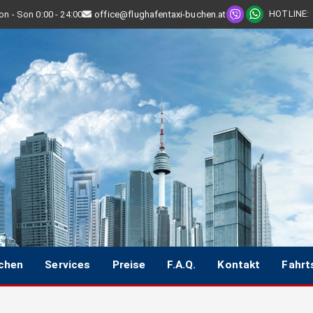
HOTLINE
:
n - Son 0:00 - 24:00
office@flughafentaxi-buchen.at
uchen
Services
Preise
F.A.Q.
Kontakt
Fahrt