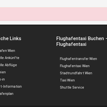
iche Links
Flughafentaxi Buchen
Flughafentaxi
afen Wien
lle Ankünfte
Flughafentransfer Wien
lle Abflüge
Flughafentaxi Wien
nien
Stadtrundfahrt Wien
-in
Taxi Wien
rt-Information
Shuttle Service
afenplan