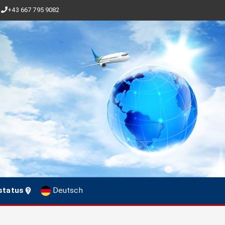
+43 667 795 9082
status
Deutsch