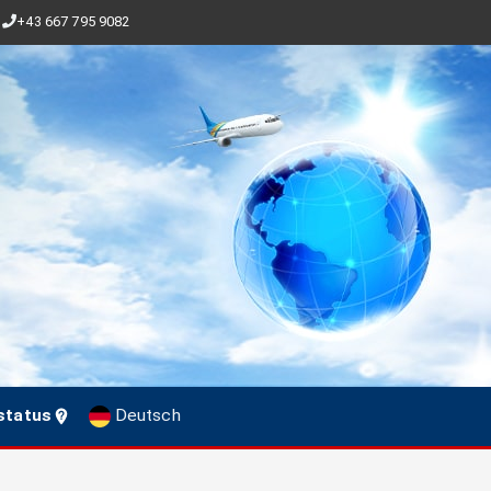
+43 667 795 9082
status
Deutsch