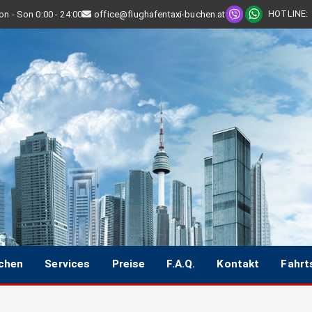
HOTLINE
:
n - Son 0:00 - 24:00
office@flughafentaxi-buchen.at
uchen
Services
Preise
F.A.Q.
Kontakt
Fahrt