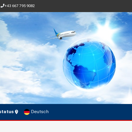
+43 667 795 9082
status
Deutsch