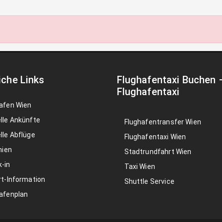
iche Links
Flughafentaxi Buchen
Flughafentaxi
afen Wien
lle Ankünfte
Flughafentransfer Wien
lle Abflüge
Flughafentaxi Wien
nien
Stadtrundfahrt Wien
-in
Taxi Wien
rt-Information
Shuttle Service
afenplan