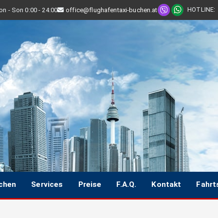
HOTLINE
:
n - Son 0:00 - 24:00
office@flughafentaxi-buchen.at
uchen
Services
Preise
F.A.Q.
Kontakt
Fahrt