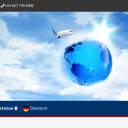
+43 667 795 9082
status
Deutsch