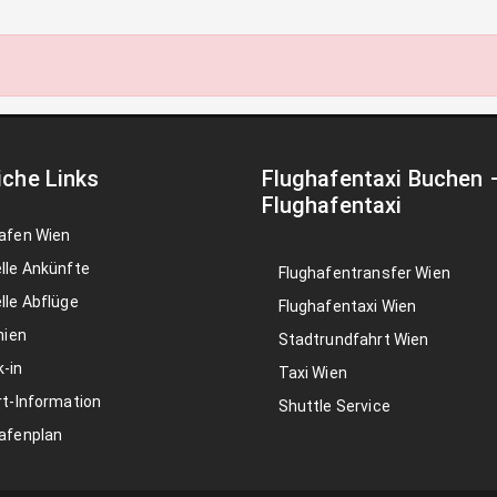
iche Links
Flughafentaxi Buchen
Flughafentaxi
afen Wien
lle Ankünfte
Flughafentransfer Wien
lle Abflüge
Flughafentaxi Wien
nien
Stadtrundfahrt Wien
-in
Taxi Wien
rt-Information
Shuttle Service
afenplan