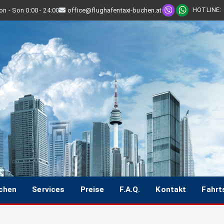
HOTLINE
:
n - Son 0:00 - 24:00
office@flughafentaxi-buchen.at
uchen
Services
Preise
F.A.Q.
Kontakt
Fahrt