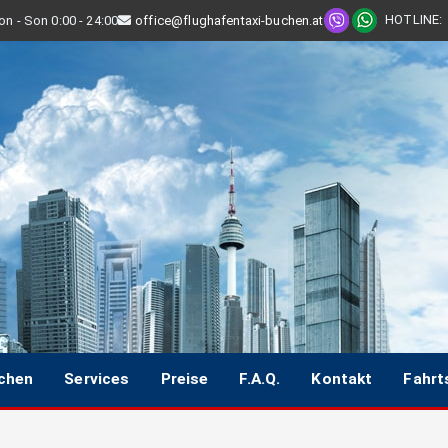
HOTLINE
:
n - Son 0:00 - 24:00
office@flughafentaxi-buchen.at
uchen
Services
Preise
F.A.Q.
Kontakt
Fahrt