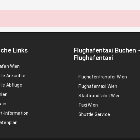
iche Links
Flughafentaxi Buchen
Flughafentaxi
afen Wien
lle Ankünfte
Flughafentransfer Wien
lle Abflüge
Flughafentaxi Wien
nien
Stadtrundfahrt Wien
-in
Taxi Wien
rt-Information
Shuttle Service
afenplan