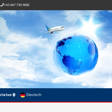
+43 667 795 9082
status
Deutsch