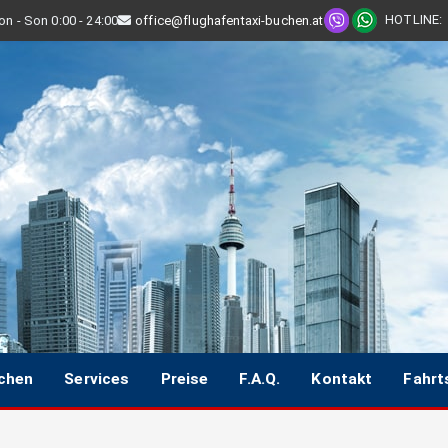
HOTLINE
:
n - Son 0:00 - 24:00
office@flughafentaxi-buchen.at
uchen
Services
Preise
F.A.Q.
Kontakt
Fahrt