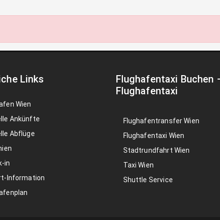
iche Links
Flughafentaxi Buchen
Flughafentaxi
afen Wien
lle Ankünfte
Flughafentransfer Wien
lle Abflüge
Flughafentaxi Wien
nien
Stadtrundfahrt Wien
-in
Taxi Wien
rt-Information
Shuttle Service
afenplan