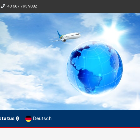
+43 667 795 9082
status
Deutsch