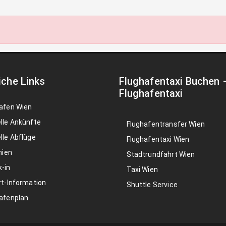
iche Links
Flughafentaxi Buchen
Flughafentaxi
afen Wien
lle Ankünfte
Flughafentransfer Wien
lle Abflüge
Flughafentaxi Wien
nien
Stadtrundfahrt Wien
-in
Taxi Wien
rt-Information
Shuttle Service
afenplan