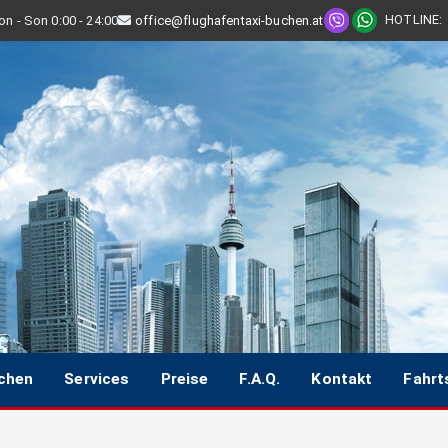
HOTLINE
:
n - Son 0:00 - 24:00
office@flughafentaxi-buchen.at
uchen
Services
Preise
F.A.Q.
Kontakt
Fahrt