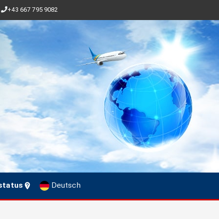
+43 667 795 9082
status
Deutsch