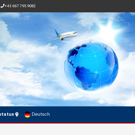
+43 667 795 9082
status
Deutsch