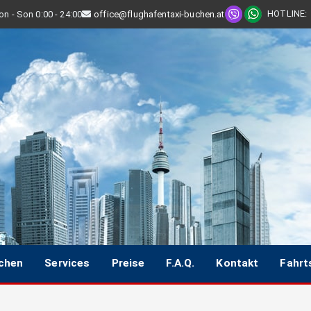
HOTLINE
:
n - Son 0:00 - 24:00
office@flughafentaxi-buchen.at
uchen
Services
Preise
F.A.Q.
Kontakt
Fahrt