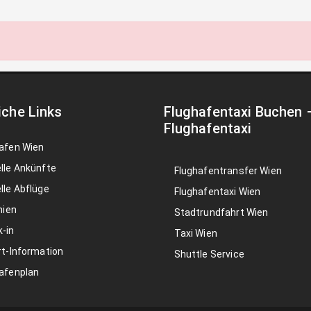
iche Links
Flughafentaxi Buchen
Flughafentaxi
afen Wien
lle Ankünfte
Flughafentransfer Wien
lle Abflüge
Flughafentaxi Wien
nien
Stadtrundfahrt Wien
-in
Taxi Wien
rt-Information
Shuttle Service
afenplan