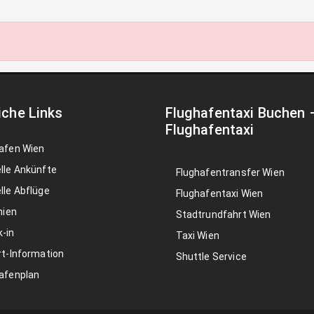
iche Links
Flughafentaxi Buchen
Flughafentaxi
afen Wien
lle Ankünfte
Flughafentransfer Wien
lle Abflüge
Flughafentaxi Wien
nien
Stadtrundfahrt Wien
-in
Taxi Wien
rt-Information
Shuttle Service
afenplan