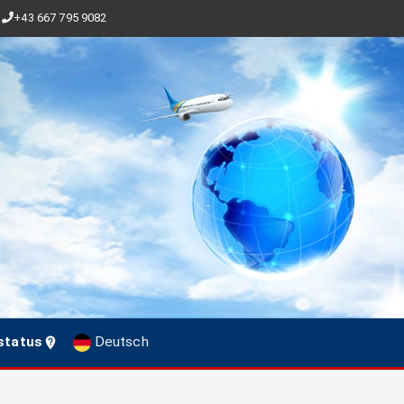
+43 667 795 9082
status
Deutsch