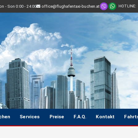
HOTLINE
:
n - Son 0:00 - 24:00
office@flughafentaxi-buchen.at
uchen
Services
Preise
F.A.Q.
Kontakt
Fahrt