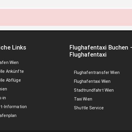
iche Links
Flughafentaxi Buchen
Flughafentaxi
afen Wien
lle Ankünfte
Flughafentransfer Wien
lle Abflüge
Flughafentaxi Wien
nien
Stadtrundfahrt Wien
-in
Taxi Wien
rt-Information
Shuttle Service
afenplan