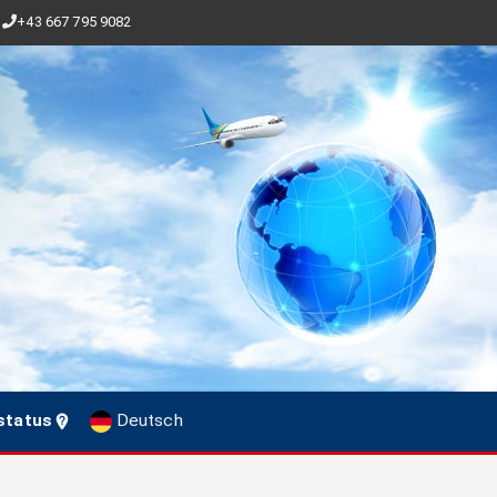
+43 667 795 9082
status
Deutsch