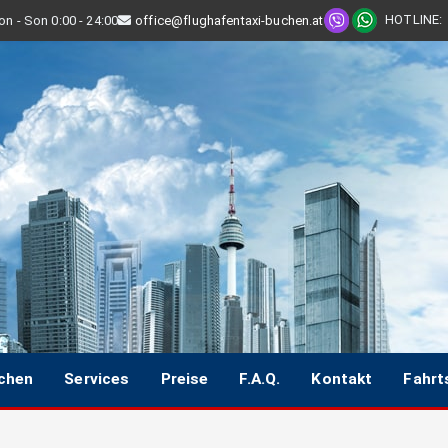
HOTLINE
:
n - Son 0:00 - 24:00
office@flughafentaxi-buchen.at
uchen
Services
Preise
F.A.Q.
Kontakt
Fahrt