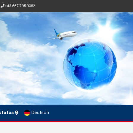
+43 667 795 9082
status
Deutsch