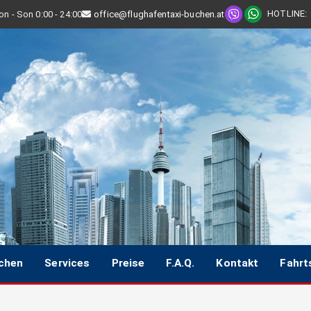
HOTLINE
:
n - Son 0:00 - 24:00
office@flughafentaxi-buchen.at
uchen
Services
Preise
F.A.Q.
Kontakt
Fahrt