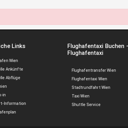
iche Links
Flughafentaxi Buchen
Flughafentaxi
afen Wien
lle Ankünfte
Flughafentransfer Wien
lle Abflüge
Flughafentaxi Wien
nien
Stadtrundfahrt Wien
-in
Taxi Wien
rt-Information
Shuttle Service
afenplan