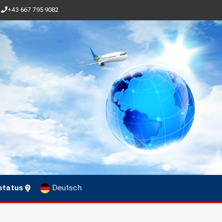
+43 667 795 9082
status
Deutsch