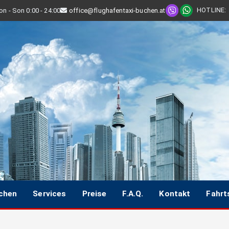
HOTLINE
:
n - Son 0:00 - 24:00
office@flughafentaxi-buchen.at
uchen
Services
Preise
F.A.Q.
Kontakt
Fahrt