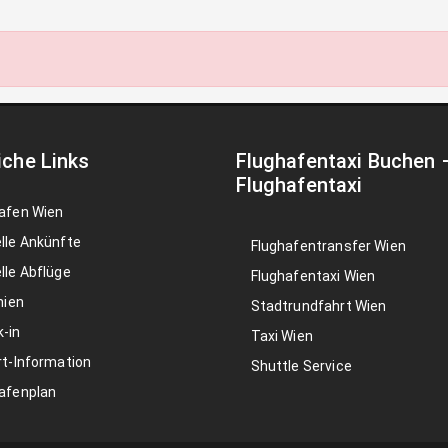
iche Links
Flughafentaxi Buchen
Flughafentaxi
afen Wien
lle Ankünfte
Flughafentransfer Wien
lle Abflüge
Flughafentaxi Wien
nien
Stadtrundfahrt Wien
-in
Taxi Wien
rt-Information
Shuttle Service
afenplan