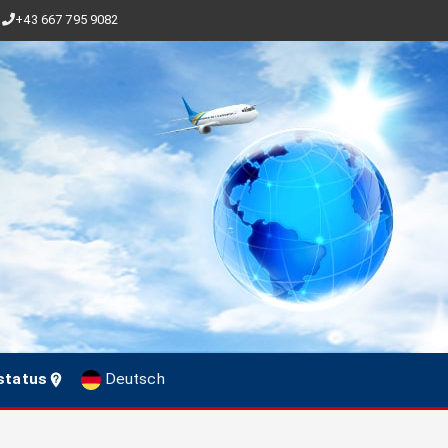
+43 667 795 9082
status
Deutsch