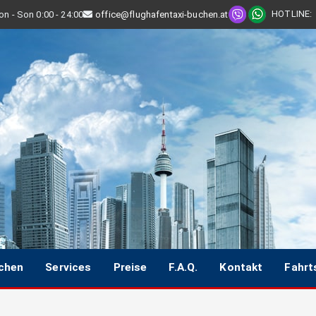
HOTLINE
:
n - Son 0:00 - 24:00
office@flughafentaxi-buchen.at
uchen
Services
Preise
F.A.Q.
Kontakt
Fahrt