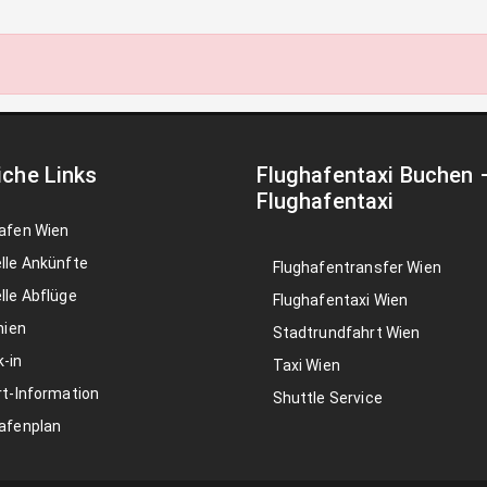
iche Links
Flughafentaxi Buchen
Flughafentaxi
afen Wien
lle Ankünfte
Flughafentransfer Wien
lle Abflüge
Flughafentaxi Wien
nien
Stadtrundfahrt Wien
-in
Taxi Wien
rt-Information
Shuttle Service
afenplan