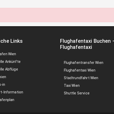
iche Links
Flughafentaxi Buchen
Flughafentaxi
afen Wien
lle Ankünfte
Flughafentransfer Wien
lle Abflüge
Flughafentaxi Wien
nien
Stadtrundfahrt Wien
-in
Taxi Wien
rt-Information
Shuttle Service
afenplan