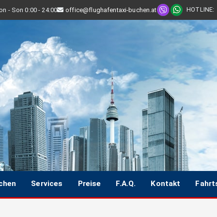
HOTLINE
:
n - Son 0:00 - 24:00
office@flughafentaxi-buchen.at
uchen
Services
Preise
F.A.Q.
Kontakt
Fahrt