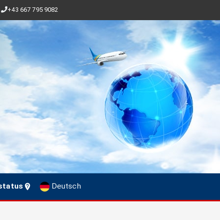
+43 667 795 9082
status
Deutsch