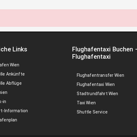
iche Links
Flughafentaxi Buchen
Flughafentaxi
afen Wien
lle Ankünfte
Flughafentransfer Wien
lle Abflüge
Flughafentaxi Wien
nien
Stadtrundfahrt Wien
-in
Taxi Wien
rt-Information
Shuttle Service
afenplan