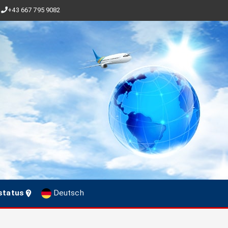
+43 667 795 9082
status
Deutsch