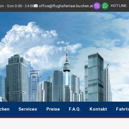
HOTLINE
:
n - Son 0:00 - 24:00
office@flughafentaxi-buchen.at
uchen
Services
Preise
F.A.Q.
Kontakt
Fahrt