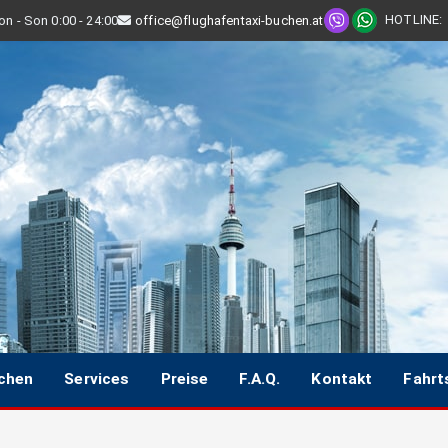
HOTLINE
:
n - Son 0:00 - 24:00
office@flughafentaxi-buchen.at
uchen
Services
Preise
F.A.Q.
Kontakt
Fahrt