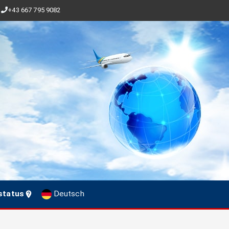
+43 667 795 9082
status
Deutsch