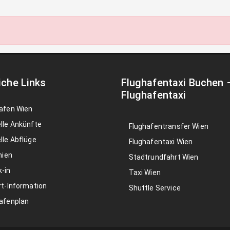
iche Links
Flughafentaxi Buchen
Flughafentaxi
afen Wien
lle Ankünfte
Flughafentransfer Wien
lle Abflüge
Flughafentaxi Wien
nien
Stadtrundfahrt Wien
-in
Taxi Wien
rt-Information
Shuttle Service
afenplan