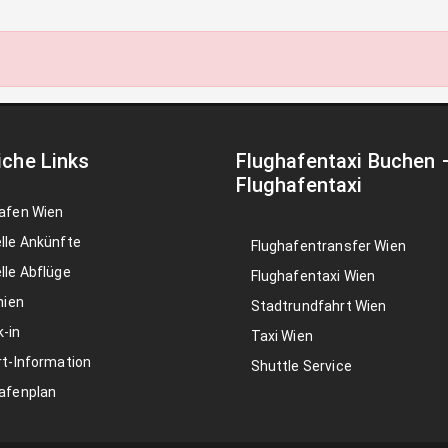
iche Links
Flughafentaxi Buchen
Flughafentaxi
afen Wien
lle Ankünfte
Flughafentransfer Wien
lle Abflüge
Flughafentaxi Wien
nien
Stadtrundfahrt Wien
-in
Taxi Wien
rt-Information
Shuttle Service
afenplan