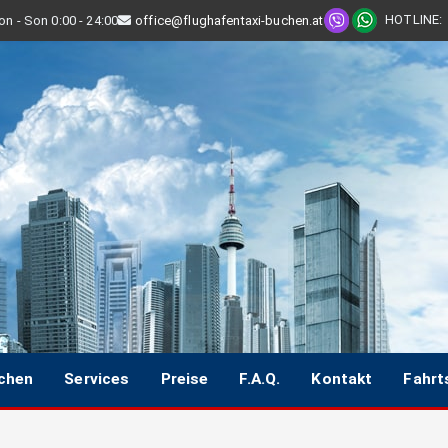
HOTLINE
:
n - Son 0:00 - 24:00
office@flughafentaxi-buchen.at
uchen
Services
Preise
F.A.Q.
Kontakt
Fahrt