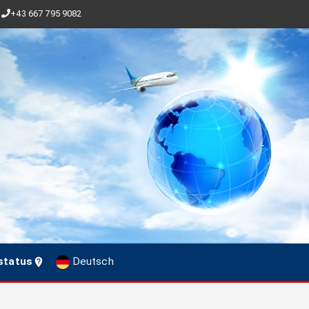
+43 667 795 9082
status
Deutsch