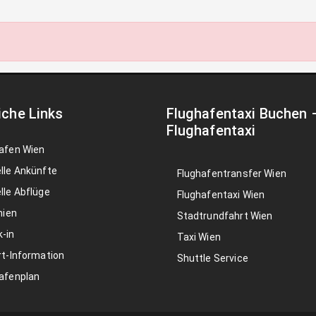
iche Links
Flughafentaxi Buchen
Flughafentaxi
afen Wien
lle Ankünfte
Flughafentransfer Wien
lle Abflüge
Flughafentaxi Wien
nien
Stadtrundfahrt Wien
-in
Taxi Wien
rt-Information
Shuttle Service
afenplan