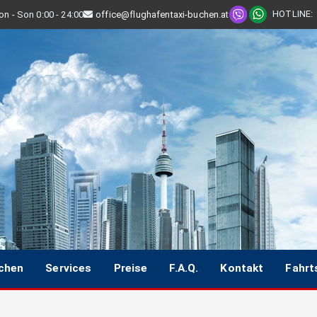
HOTLINE
:
n - Son 0:00 - 24:00
office@flughafentaxi-buchen.at
uchen
Services
Preise
F.A.Q.
Kontakt
Fahrt