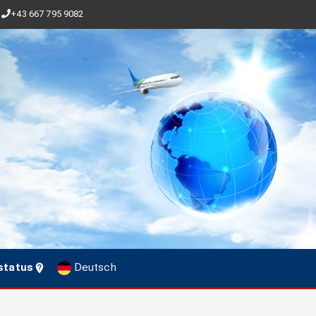
+43 667 795 9082
status
Deutsch