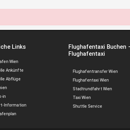
iche Links
Flughafentaxi Buchen
Flughafentaxi
afen Wien
lle Ankünfte
Flughafentransfer Wien
lle Abflüge
Flughafentaxi Wien
nien
Stadtrundfahrt Wien
-in
Taxi Wien
rt-Information
Shuttle Service
afenplan