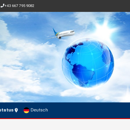
+43 667 795 9082
status
Deutsch