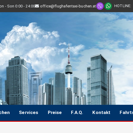
HOTLINE
:
n - Son 0:00 - 24:00
office@flughafentaxi-buchen.at
uchen
Services
Preise
F.A.Q.
Kontakt
Fahrt