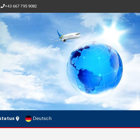
+43 667 795 9082
status
Deutsch