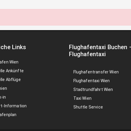
iche Links
Flughafentaxi Buchen
Flughafentaxi
afen Wien
lle Ankünfte
Flughafentransfer Wien
lle Abflüge
Flughafentaxi Wien
nien
Stadtrundfahrt Wien
-in
Taxi Wien
rt-Information
Shuttle Service
afenplan