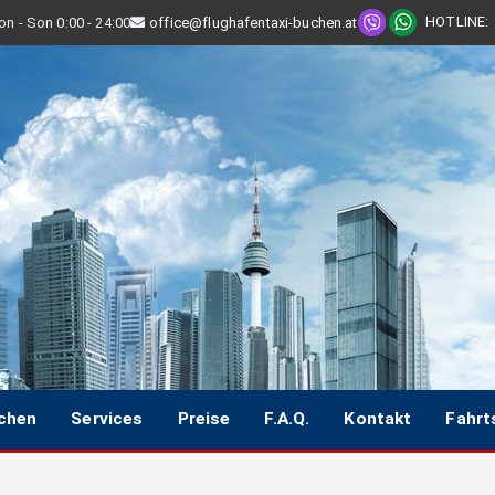
HOTLINE
:
n - Son 0:00 - 24:00
office@flughafentaxi-buchen.at
uchen
Services
Preise
F.A.Q.
Kontakt
Fahrt