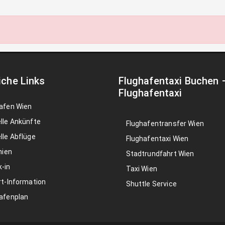
iche Links
Flughafentaxi Buchen
Flughafentaxi
afen Wien
lle Ankünfte
Flughafentransfer Wien
lle Abflüge
Flughafentaxi Wien
nien
Stadtrundfahrt Wien
-in
Taxi Wien
rt-Information
Shuttle Service
afenplan