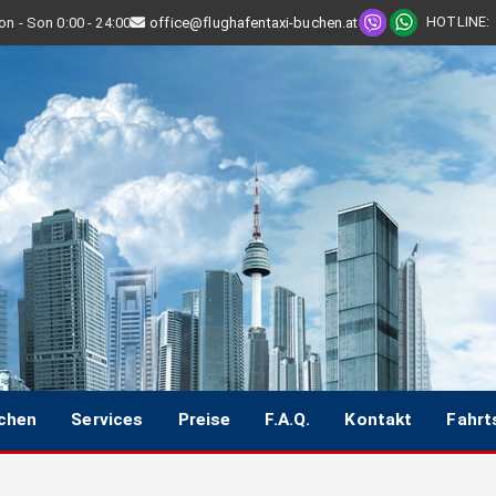
HOTLINE
:
n - Son 0:00 - 24:00
office@flughafentaxi-buchen.at
uchen
Services
Preise
F.A.Q.
Kontakt
Fahrt