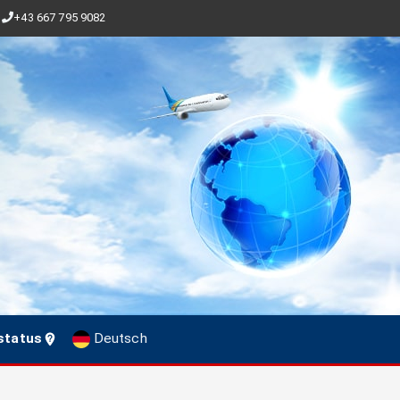
+43 667 795 9082
status
Deutsch