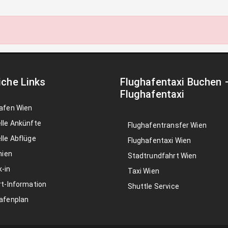
iche Links
Flughafentaxi Buchen
Flughafentaxi
afen Wien
lle Ankünfte
Flughafentransfer Wien
lle Abflüge
Flughafentaxi Wien
nien
Stadtrundfahrt Wien
-in
Taxi Wien
rt-Information
Shuttle Service
afenplan