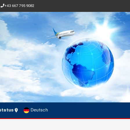
+43 667 795 9082
status
Deutsch