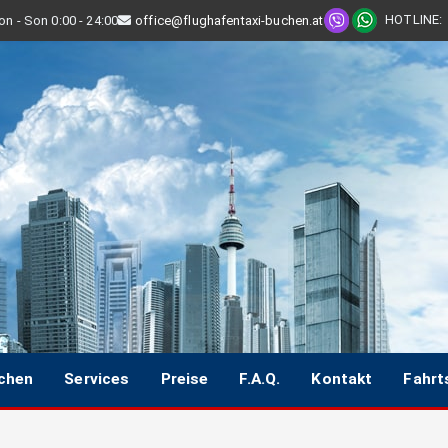
HOTLINE
:
n - Son 0:00 - 24:00
office@flughafentaxi-buchen.at
uchen
Services
Preise
F.A.Q.
Kontakt
Fahrt