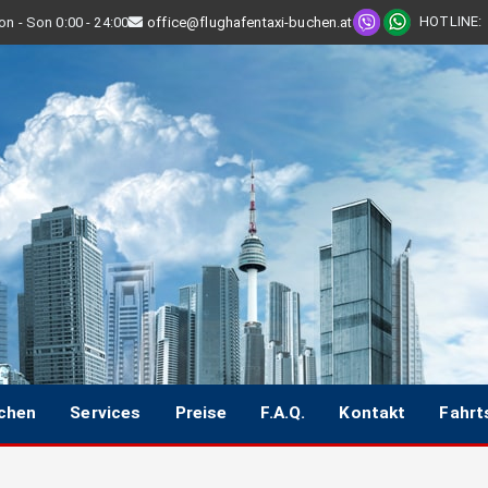
HOTLINE
:
n - Son 0:00 - 24:00
office@flughafentaxi-buchen.at
uchen
Services
Preise
F.A.Q.
Kontakt
Fahrt