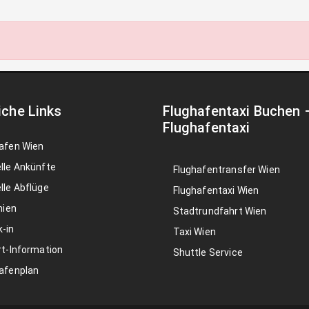
iche Links
Flughafentaxi Buchen
Flughafentaxi
afen Wien
lle Ankünfte
Flughafentransfer Wien
lle Abflüge
Flughafentaxi Wien
nien
Stadtrundfahrt Wien
-in
Taxi Wien
rt-Information
Shuttle Service
afenplan