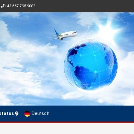
+43 667 795 9082
status
Deutsch