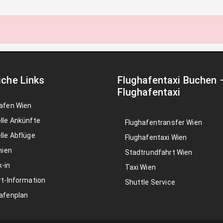
iche Links
Flughafentaxi Buchen
Flughafentaxi
afen Wien
lle Ankünfte
Flughafentransfer Wien
lle Abflüge
Flughafentaxi Wien
nien
Stadtrundfahrt Wien
-in
Taxi Wien
rt-Information
Shuttle Service
afenplan