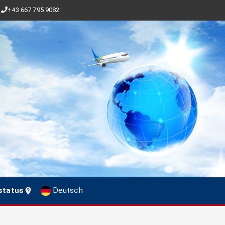
+43 667 795 9082
status
Deutsch