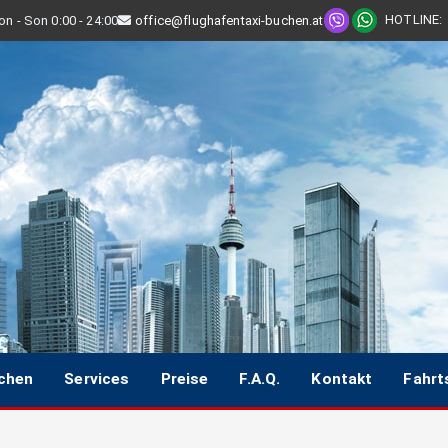
HOTLINE
:
n - Son 0:00 - 24:00
office@flughafentaxi-buchen.at
uchen
Services
Preise
F.A.Q.
Kontakt
Fahrt