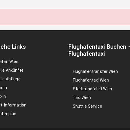
iche Links
Flughafentaxi Buchen
Flughafentaxi
afen Wien
lle Ankünfte
Flughafentransfer Wien
lle Abflüge
Flughafentaxi Wien
nien
Stadtrundfahrt Wien
-in
Taxi Wien
rt-Information
Shuttle Service
afenplan