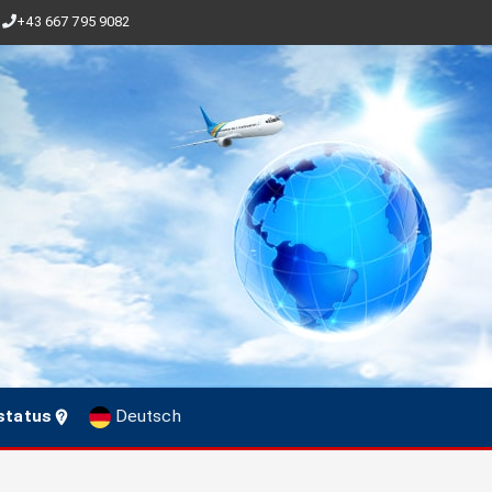
+43 667 795 9082
status
Deutsch