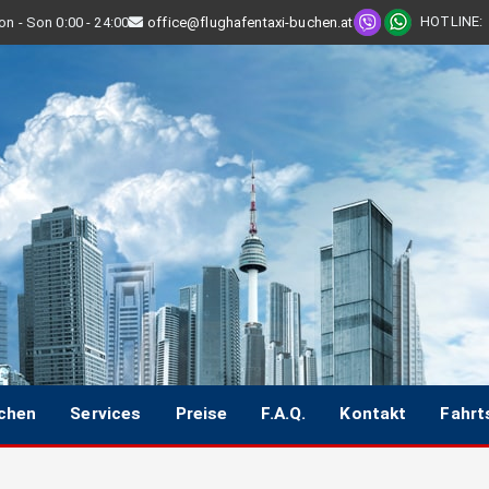
HOTLINE
:
n - Son 0:00 - 24:00
office@flughafentaxi-buchen.at
uchen
Services
Preise
F.A.Q.
Kontakt
Fahrt