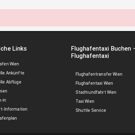
iche Links
Flughafentaxi Buchen
Flughafentaxi
afen Wien
lle Ankünfte
Flughafentransfer Wien
lle Abflüge
Flughafentaxi Wien
nien
Stadtrundfahrt Wien
-in
Taxi Wien
rt-Information
Shuttle Service
afenplan