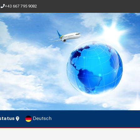
+43 667 795 9082
status
Deutsch