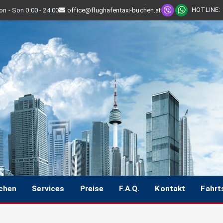
HOTLINE
:
n - Son 0:00 - 24:00
office@flughafentaxi-buchen.at
uchen
Services
Preise
F.A.Q.
Kontakt
Fahrt