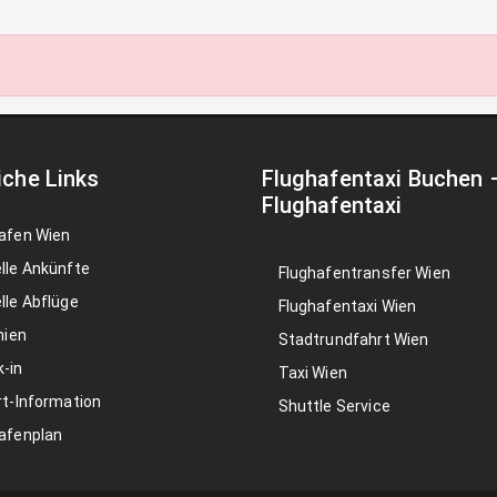
iche Links
Flughafentaxi Buchen
Flughafentaxi
afen Wien
lle Ankünfte
Flughafentransfer Wien
lle Abflüge
Flughafentaxi Wien
nien
Stadtrundfahrt Wien
-in
Taxi Wien
rt-Information
Shuttle Service
afenplan