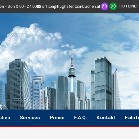
HOTLINE
:
n - Son 0:00 - 24:00
office@flughafentaxi-buchen.at
uchen
Services
Preise
F.A.Q.
Kontakt
Fahrt