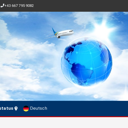
+43 667 795 9082
status
Deutsch