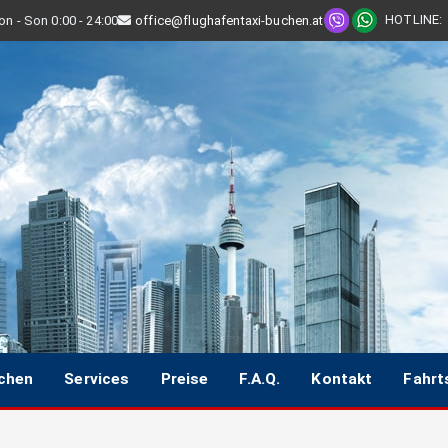
HOTLINE
:
n - Son 0:00 - 24:00
office@flughafentaxi-buchen.at
uchen
Services
Preise
F.A.Q.
Kontakt
Fahrt