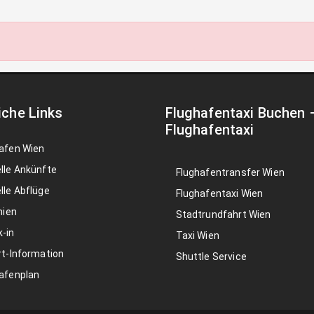
iche Links
Flughafentaxi Buchen
Flughafentaxi
afen Wien
lle Ankünfte
Flughafentransfer Wien
lle Abflüge
Flughafentaxi Wien
nien
Stadtrundfahrt Wien
-in
Taxi Wien
rt-Information
Shuttle Service
afenplan