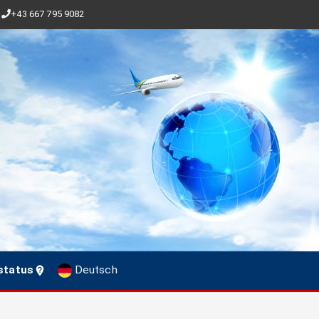
+43 667 795 9082
status
Deutsch