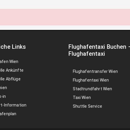
iche Links
Flughafentaxi Buchen
Flughafentaxi
afen Wien
lle Ankünfte
Flughafentransfer Wien
lle Abflüge
Flughafentaxi Wien
nien
Stadtrundfahrt Wien
-in
Taxi Wien
rt-Information
Shuttle Service
afenplan