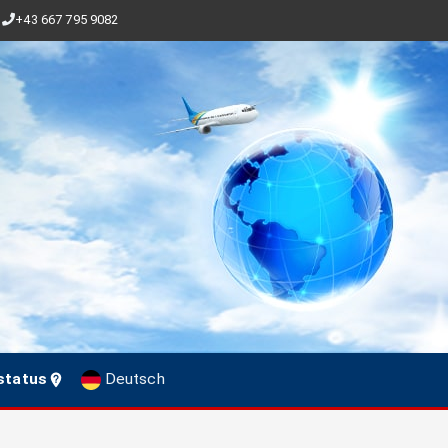
+43 667 795 9082
status
Deutsch