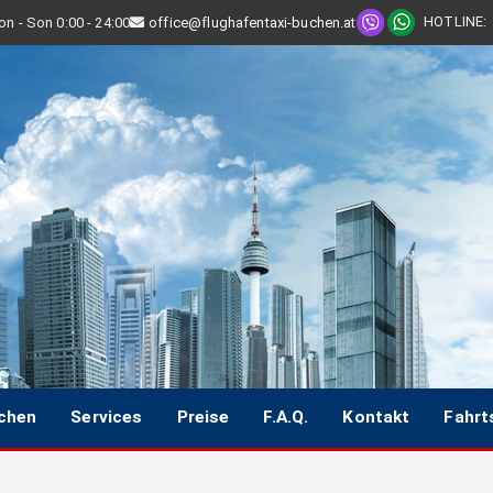
HOTLINE
:
n - Son 0:00 - 24:00
office@flughafentaxi-buchen.at
uchen
Services
Preise
F.A.Q.
Kontakt
Fahrt