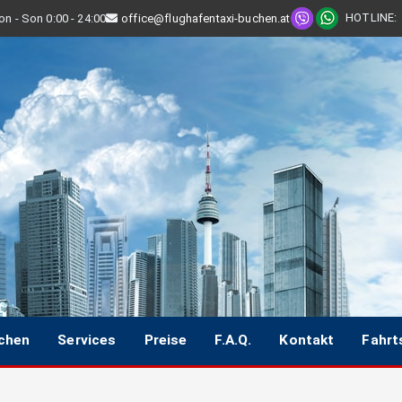
HOTLINE
:
n - Son 0:00 - 24:00
office@flughafentaxi-buchen.at
uchen
Services
Preise
F.A.Q.
Kontakt
Fahrt