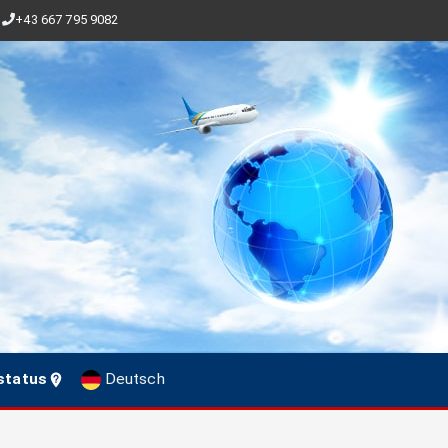
+43 667 795 9082
status
Deutsch