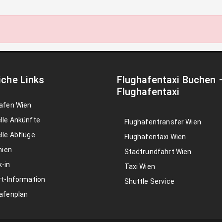
iche Links
Flughafentaxi Buchen
Flughafentaxi
afen Wien
lle Ankünfte
Flughafentransfer Wien
lle Abflüge
Flughafentaxi Wien
nien
Stadtrundfahrt Wien
-in
Taxi Wien
rt-Information
Shuttle Service
afenplan