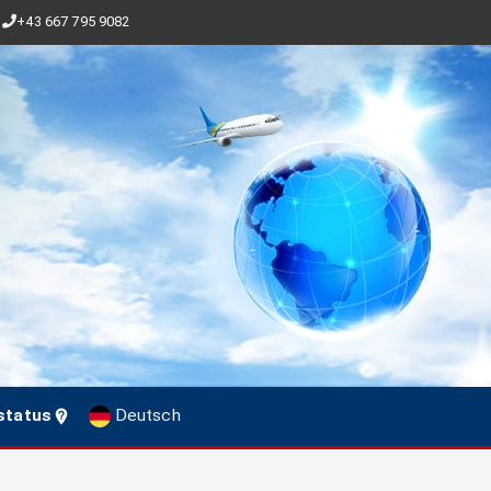
+43 667 795 9082
status
Deutsch