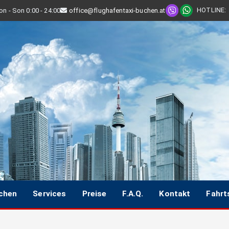
HOTLINE
:
n - Son 0:00 - 24:00
office@flughafentaxi-buchen.at
uchen
Services
Preise
F.A.Q.
Kontakt
Fahrt