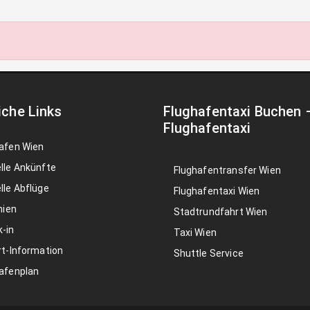
iche Links
Flughafentaxi Buchen
Flughafentaxi
afen Wien
lle Ankünfte
Flughafentransfer Wien
lle Abflüge
Flughafentaxi Wien
nien
Stadtrundfahrt Wien
-in
Taxi Wien
rt-Information
Shuttle Service
afenplan