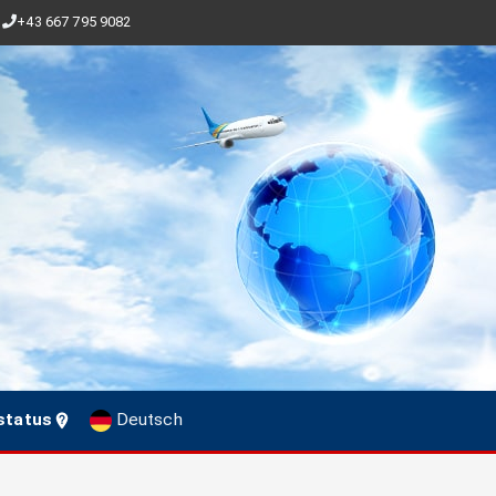
+43 667 795 9082
status
Deutsch