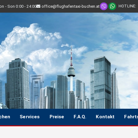
HOTLINE
:
n - Son 0:00 - 24:00
office@flughafentaxi-buchen.at
uchen
Services
Preise
F.A.Q.
Kontakt
Fahrt