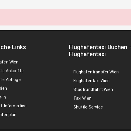
iche Links
Flughafentaxi Buchen
Flughafentaxi
afen Wien
lle Ankünfte
Flughafentransfer Wien
lle Abflüge
Flughafentaxi Wien
nien
Stadtrundfahrt Wien
-in
Taxi Wien
rt-Information
Shuttle Service
afenplan