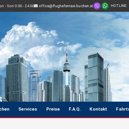
HOTLINE
:
n - Son 0:00 - 24:00
office@flughafentaxi-buchen.at
uchen
Services
Preise
F.A.Q.
Kontakt
Fahrt