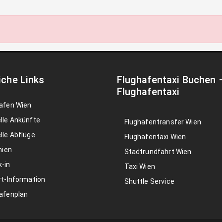
iche Links
Flughafentaxi Buchen
Flughafentaxi
afen Wien
lle Ankünfte
Flughafentransfer Wien
lle Abflüge
Flughafentaxi Wien
nien
Stadtrundfahrt Wien
-in
Taxi Wien
rt-Information
Shuttle Service
afenplan