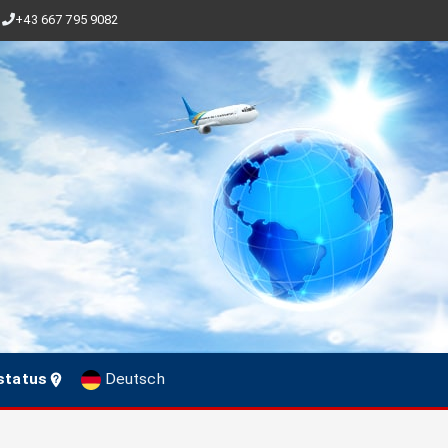
+43 667 795 9082
status
Deutsch