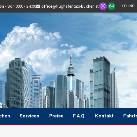
HOTLINE
:
n - Son 0:00 - 24:00
office@flughafentaxi-buchen.at
uchen
Services
Preise
F.A.Q.
Kontakt
Fahrt