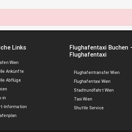
iche Links
Flughafentaxi Buchen
Flughafentaxi
afen Wien
lle Ankünfte
Flughafentransfer Wien
lle Abflüge
Flughafentaxi Wien
nien
Stadtrundfahrt Wien
-in
Taxi Wien
rt-Information
Shuttle Service
afenplan