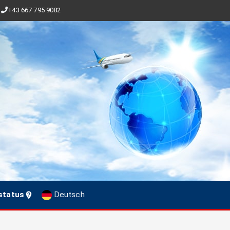
+43 667 795 9082
status
Deutsch