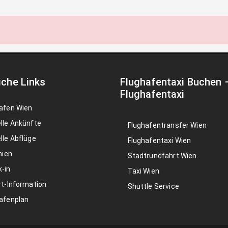
iche Links
Flughafentaxi Buchen
Flughafentaxi
afen Wien
lle Ankünfte
Flughafentransfer Wien
lle Abflüge
Flughafentaxi Wien
nien
Stadtrundfahrt Wien
-in
Taxi Wien
rt-Information
Shuttle Service
afenplan