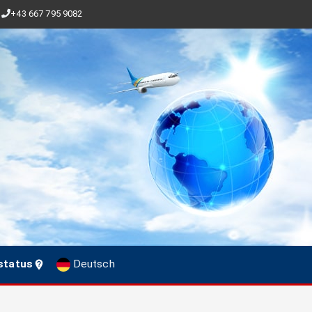
+43 667 795 9082
status
Deutsch