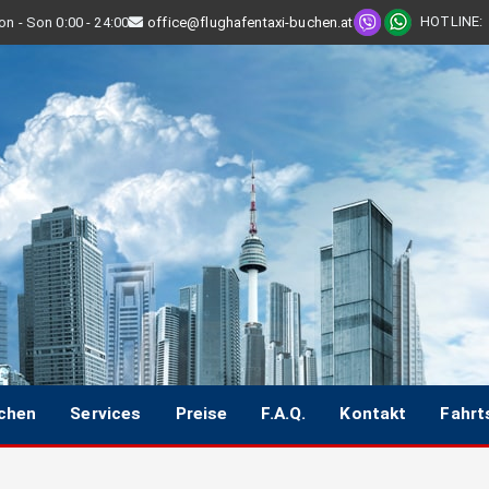
HOTLINE
:
n - Son 0:00 - 24:00
office@flughafentaxi-buchen.at
uchen
Services
Preise
F.A.Q.
Kontakt
Fahrt