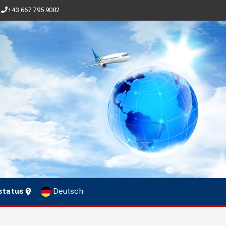
+43 667 795 9082
status
Deutsch