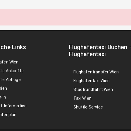
iche Links
Flughafentaxi Buchen
Flughafentaxi
afen Wien
lle Ankünfte
Flughafentransfer Wien
lle Abflüge
Flughafentaxi Wien
nien
Stadtrundfahrt Wien
-in
Taxi Wien
rt-Information
Shuttle Service
afenplan