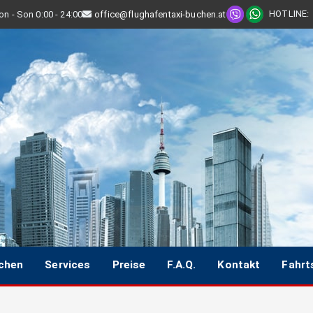
HOTLINE
:
n - Son 0:00 - 24:00
office@flughafentaxi-buchen.at
uchen
Services
Preise
F.A.Q.
Kontakt
Fahrt