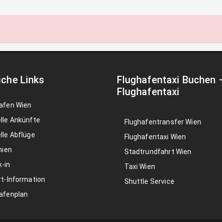
iche Links
Flughafentaxi Buchen
Flughafentaxi
afen Wien
lle Ankünfte
Flughafentransfer Wien
lle Abflüge
Flughafentaxi Wien
nien
Stadtrundfahrt Wien
-in
Taxi Wien
rt-Information
Shuttle Service
afenplan