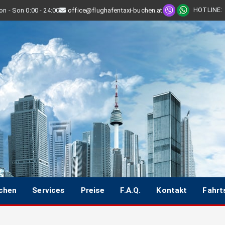
HOTLINE
:
n - Son 0:00 - 24:00
office@flughafentaxi-buchen.at
uchen
Services
Preise
F.A.Q.
Kontakt
Fahrt