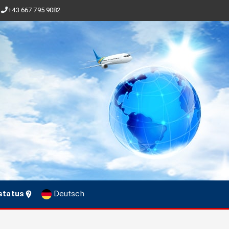
+43 667 795 9082
status
Deutsch