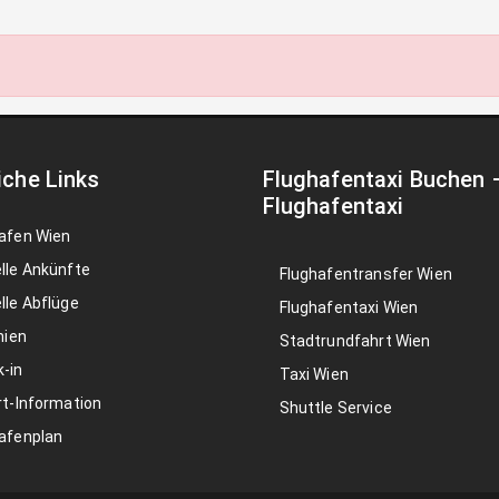
iche Links
Flughafentaxi Buchen
Flughafentaxi
afen Wien
lle Ankünfte
Flughafentransfer Wien
lle Abflüge
Flughafentaxi Wien
nien
Stadtrundfahrt Wien
-in
Taxi Wien
rt-Information
Shuttle Service
afenplan