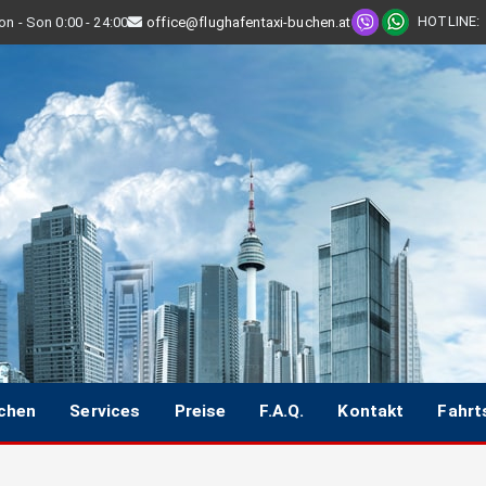
HOTLINE
:
n - Son 0:00 - 24:00
office@flughafentaxi-buchen.at
uchen
Services
Preise
F.A.Q.
Kontakt
Fahrt