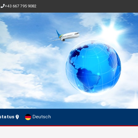
+43 667 795 9082
status
Deutsch