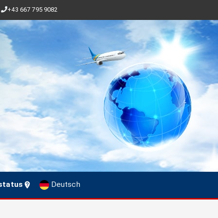
+43 667 795 9082
status
Deutsch