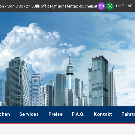
HOTLINE
:
n - Son 0:00 - 24:00
office@flughafentaxi-buchen.at
uchen
Services
Preise
F.A.Q.
Kontakt
Fahrt