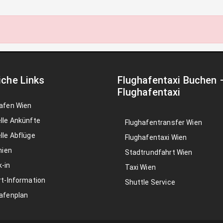
iche Links
Flughafentaxi Buchen
Flughafentaxi
afen Wien
lle Ankünfte
Flughafentransfer Wien
lle Abflüge
Flughafentaxi Wien
nien
Stadtrundfahrt Wien
-in
Taxi Wien
rt-Information
Shuttle Service
afenplan